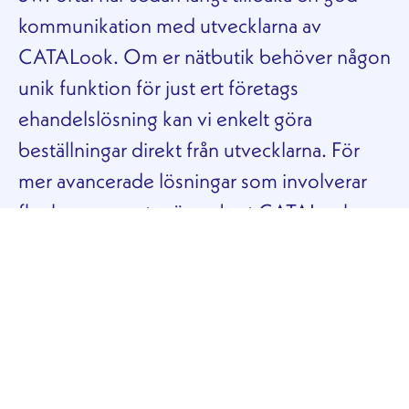
kommunikation med utvecklarna av
CATALook. Om er nätbutik behöver någon
unik funktion för just ert företags
ehandelslösning kan vi enkelt göra
beställningar direkt från utvecklarna. För
mer avancerade lösningar som involverar
fler komponenter än enbart CATALook
utvecklar 3wPortal ofta detta internt.
3wPortal skapar unika
moduler
och
integrationer
som är anpassade efter ert
företags datasystem och arbetssätt.