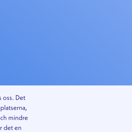
s oss. Det
platserna,
och mindre
är det en