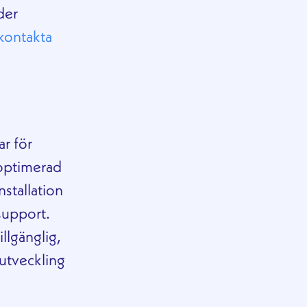
der
kontakta
ar för
optimerad
nstallation
support.
illgänglig,
utveckling