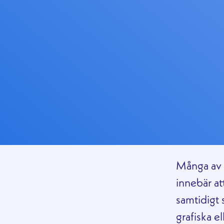
Många av v
innebär at
samtidigt 
grafiska e