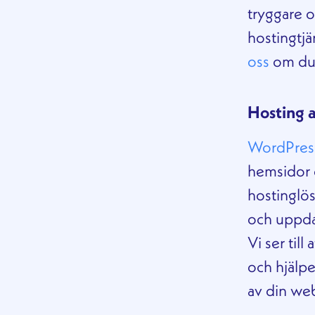
tryggare o
hostingtjän
oss
om du 
Hosting 
WordPres
hemsidor 
hostinglös
och uppda
Vi ser till
och hjälpe
av din we