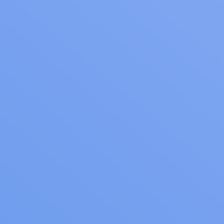
Hem
/
3wPaylink