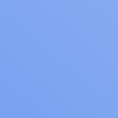
Hemsida
WordPress
SEO
E-handel
Integrationer
Hosting
Konsulter
DNN
Responsiv design
Uppdrag
Om oss
Om oss
Team
Lediga tjänster
Samarbetspartner
Kontakt
Följ oss på
Facebook
LinkedIn
3wPaylink
3wPaylink är en tjänst som är framtagen av 3wPortal i samarbete
med Verifone för att möjliggöra enkla manuella betalningar.