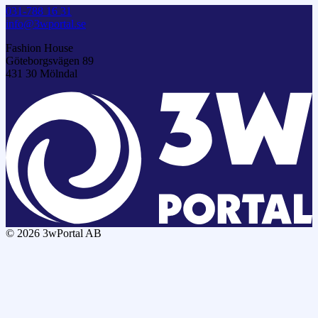
031-788 16 31
info@3wportal.se
Fashion House
Göteborgsvägen 89
431 30 Mölndal
© 2026 3wPortal AB